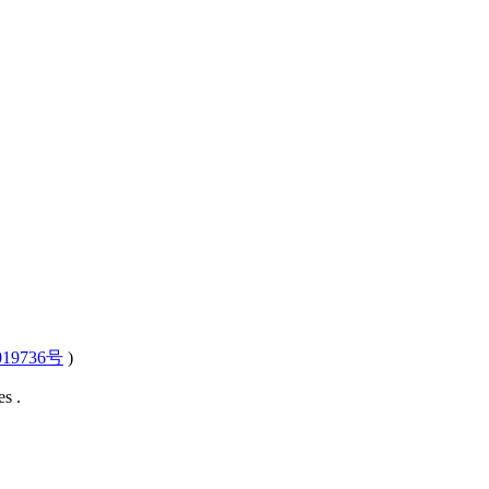
19736号
)
s .