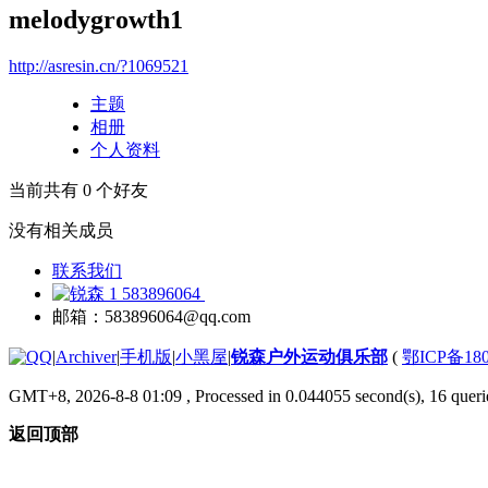
melodygrowth1
http://asresin.cn/?1069521
主题
相册
个人资料
当前共有
0
个好友
没有相关成员
联系我们
583896064
邮箱：583896064@qq.com
|
Archiver
|
手机版
|
小黑屋
|
锐森户外运动俱乐部
(
鄂ICP备180
GMT+8, 2026-8-8 01:09
, Processed in 0.044055 second(s), 16 querie
返回顶部