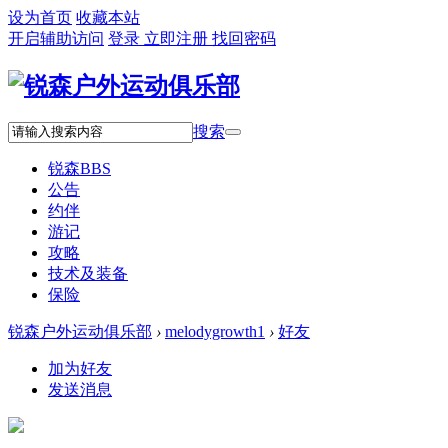
设为首页
收藏本站
开启辅助访问
登录
立即注册
找回密码
搜索
锐森
BBS
公告
约伴
游记
攻略
技术及装备
保险
锐森户外运动俱乐部
›
melodygrowth1
›
好友
加为好友
发送消息