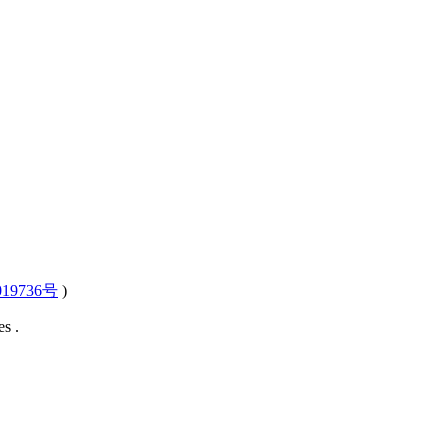
19736号
)
s .