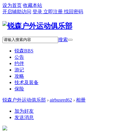
设为首页
收藏本站
开启辅助访问
登录
立即注册
找回密码
搜索
锐森
BBS
公告
约伴
游记
攻略
技术及装备
保险
锐森户外运动俱乐部
›
airbusred62
›
相册
加为好友
发送消息