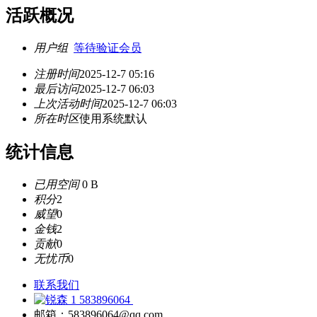
活跃概况
用户组
等待验证会员
注册时间
2025-12-7 05:16
最后访问
2025-12-7 06:03
上次活动时间
2025-12-7 06:03
所在时区
使用系统默认
统计信息
已用空间
0 B
积分
2
威望
0
金钱
2
贡献
0
无忧币
0
联系我们
583896064
邮箱：583896064@qq.com