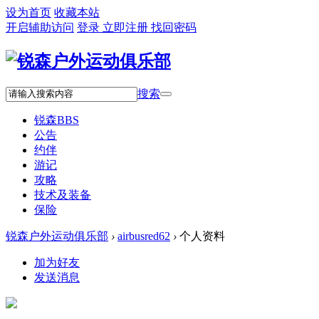
设为首页
收藏本站
开启辅助访问
登录
立即注册
找回密码
搜索
锐森
BBS
公告
约伴
游记
攻略
技术及装备
保险
锐森户外运动俱乐部
›
airbusred62
›
个人资料
加为好友
发送消息