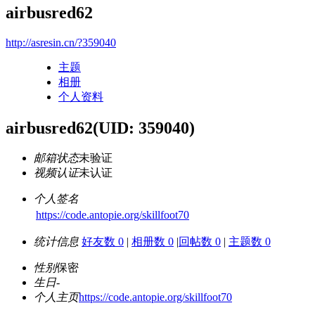
airbusred62
http://asresin.cn/?359040
主题
相册
个人资料
airbusred62
(UID: 359040)
邮箱状态
未验证
视频认证
未认证
个人签名
https://code.antopie.org/skillfoot70
统计信息
好友数 0
|
相册数 0
|
回帖数 0
|
主题数 0
性别
保密
生日
-
个人主页
https://code.antopie.org/skillfoot70