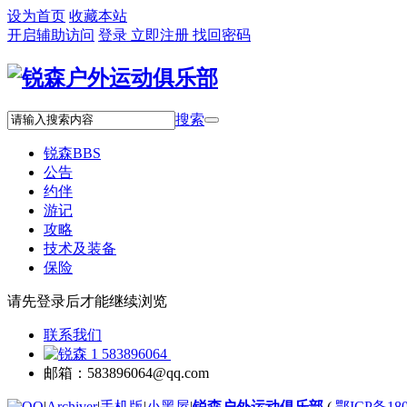
设为首页
收藏本站
开启辅助访问
登录
立即注册
找回密码
搜索
锐森
BBS
公告
约伴
游记
攻略
技术及装备
保险
请先登录后才能继续浏览
联系我们
583896064
邮箱：583896064@qq.com
|
Archiver
|
手机版
|
小黑屋
|
锐森户外运动俱乐部
(
鄂ICP备180