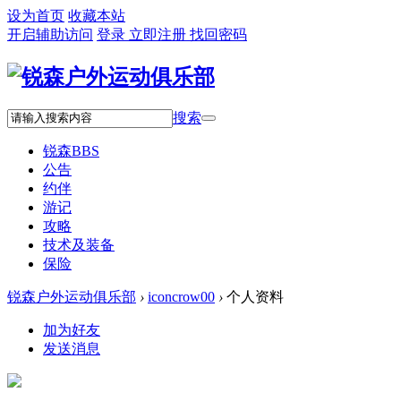
设为首页
收藏本站
开启辅助访问
登录
立即注册
找回密码
搜索
锐森
BBS
公告
约伴
游记
攻略
技术及装备
保险
锐森户外运动俱乐部
›
iconcrow00
›
个人资料
加为好友
发送消息