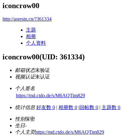
iconcrow00
http://asresin.cn/?361334
主题
相册
个人资料
iconcrow00
(UID: 361334)
邮箱状态
未验证
视频认证
未认证
个人签名
https://md.ctdo.de/s/M6AQTim829
统计信息
好友数 0
|
相册数 0
|
回帖数 0
|
主题数 0
性别
保密
生日
-
个人主页
https://md.ctdo.de/s/M6AQTim829