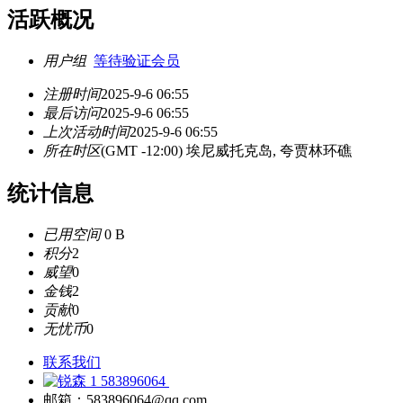
活跃概况
用户组
等待验证会员
注册时间
2025-9-6 06:55
最后访问
2025-9-6 06:55
上次活动时间
2025-9-6 06:55
所在时区
(GMT -12:00) 埃尼威托克岛, 夸贾林环礁
统计信息
已用空间
0 B
积分
2
威望
0
金钱
2
贡献
0
无忧币
0
联系我们
583896064
邮箱：583896064@qq.com