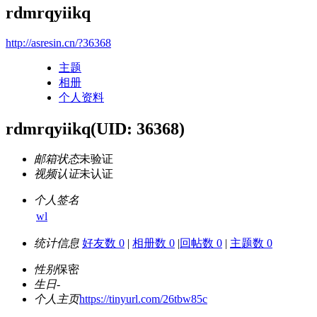
rdmrqyiikq
http://asresin.cn/?36368
主题
相册
个人资料
rdmrqyiikq
(UID: 36368)
邮箱状态
未验证
视频认证
未认证
个人签名
wl
统计信息
好友数 0
|
相册数 0
|
回帖数 0
|
主题数 0
性别
保密
生日
-
个人主页
https://tinyurl.com/26tbw85c