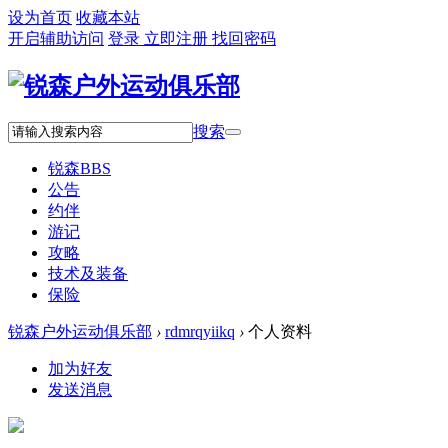
设为首页
收藏本站
开启辅助访问
登录
立即注册
找回密码
搜索
锐森
BBS
公告
约伴
游记
攻略
技术及装备
保险
锐森户外运动俱乐部
›
rdmrqyiikq
›
个人资料
加为好友
发送消息