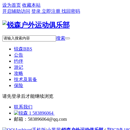
设为首页
收藏本站
开启辅助访问
登录
立即注册
找回密码
搜索
锐森
BBS
公告
约伴
游记
攻略
技术及装备
保险
请先登录后才能继续浏览
联系我们
583896064
邮箱：583896064@qq.com
|
Archiver
|
手机版
|
小黑屋
|
锐森户外运动俱乐部
(
鄂ICP备180