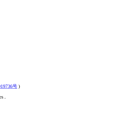
19736号
)
s .