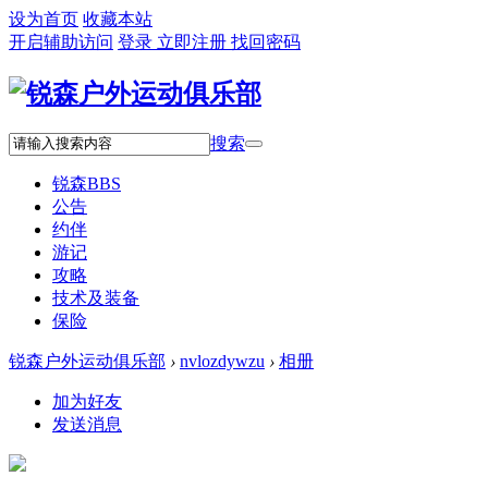
设为首页
收藏本站
开启辅助访问
登录
立即注册
找回密码
搜索
锐森
BBS
公告
约伴
游记
攻略
技术及装备
保险
锐森户外运动俱乐部
›
nvlozdywzu
›
相册
加为好友
发送消息