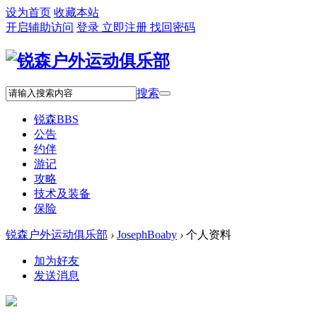
设为首页
收藏本站
开启辅助访问
登录
立即注册
找回密码
搜索
锐森
BBS
公告
约伴
游记
攻略
技术及装备
保险
锐森户外运动俱乐部
›
JosephBoaby
›
个人资料
加为好友
发送消息