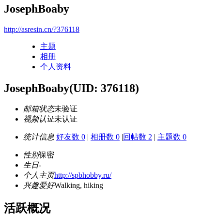
JosephBoaby
http://asresin.cn/?376118
主题
相册
个人资料
JosephBoaby
(UID: 376118)
邮箱状态
未验证
视频认证
未认证
统计信息
好友数 0
|
相册数 0
|
回帖数 2
|
主题数 0
性别
保密
生日
-
个人主页
http://spbhobby.ru/
兴趣爱好
Walking, hiking
活跃概况