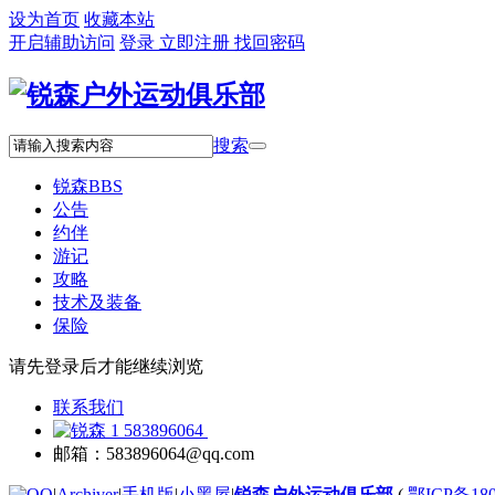
设为首页
收藏本站
开启辅助访问
登录
立即注册
找回密码
搜索
锐森
BBS
公告
约伴
游记
攻略
技术及装备
保险
请先登录后才能继续浏览
联系我们
583896064
邮箱：583896064@qq.com
|
Archiver
|
手机版
|
小黑屋
|
锐森户外运动俱乐部
(
鄂ICP备180