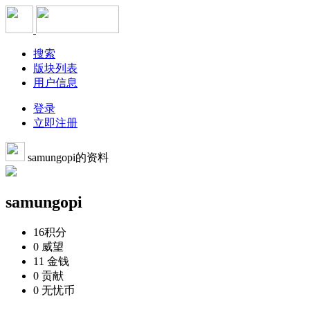
搜索
版块列表
用户信息
登录
立即注册
samungopi的资料
samungopi
16
积分
0
威望
11
金钱
0
贡献
0
无忧币