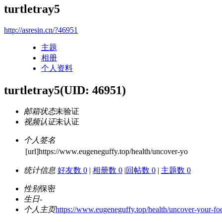
turtletray5
http://asresin.cn/?46951
主题
相册
个人资料
turtletray5
(UID: 46951)
邮箱状态
未验证
视频认证
未认证
个人签名
[url]https://www.eugeneguffy.top/health/uncover-yo
统计信息
好友数 0
|
相册数 0
|
回帖数 0
|
主题数 0
性别
保密
生日
-
个人主页
https://www.eugeneguffy.top/health/uncover-your-fo