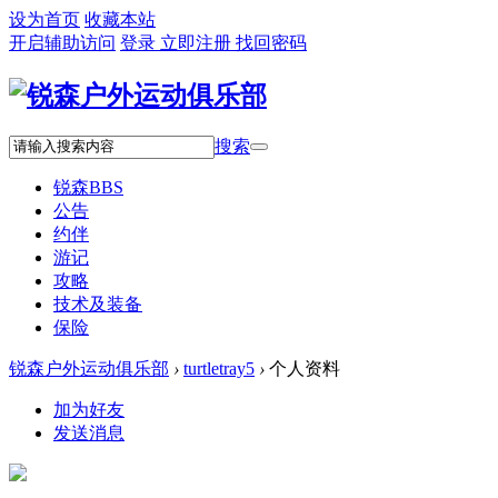
设为首页
收藏本站
开启辅助访问
登录
立即注册
找回密码
搜索
锐森
BBS
公告
约伴
游记
攻略
技术及装备
保险
锐森户外运动俱乐部
›
turtletray5
›
个人资料
加为好友
发送消息