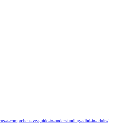
cus-a-comprehensive-guide-to-understanding-adhd-in-adults/