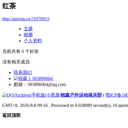
红茶
http://asresin.cn/?1070915
主题
相册
个人资料
当前共有
0
个好友
没有相关成员
联系我们
583896064
邮箱：583896064@qq.com
|
Archiver
|
手机版
|
小黑屋
|
锐森户外运动俱乐部
(
鄂ICP备180
GMT+8, 2026-8-8 09:16
, Processed in 0.028089 second(s), 16 querie
返回顶部