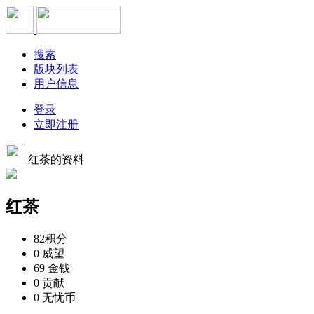
搜索
版块列表
用户信息
登录
立即注册
红茶的资料
红茶
82
积分
0
威望
69
金钱
0
贡献
0
无忧币