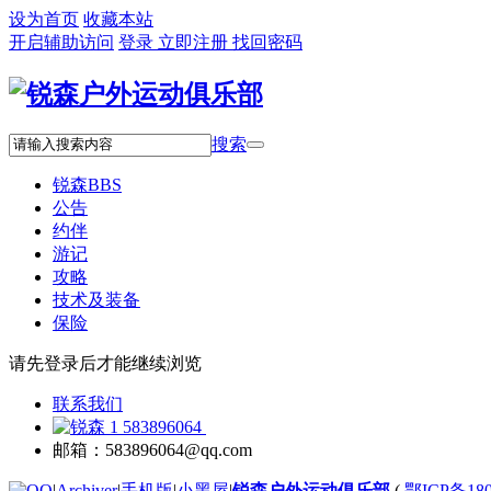
设为首页
收藏本站
开启辅助访问
登录
立即注册
找回密码
搜索
锐森
BBS
公告
约伴
游记
攻略
技术及装备
保险
请先登录后才能继续浏览
联系我们
583896064
邮箱：583896064@qq.com
|
Archiver
|
手机版
|
小黑屋
|
锐森户外运动俱乐部
(
鄂ICP备180