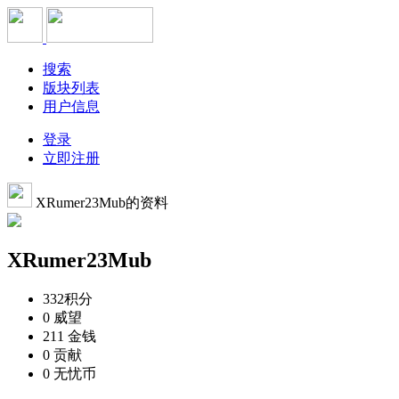
搜索
版块列表
用户信息
登录
立即注册
XRumer23Mub的资料
XRumer23Mub
332
积分
0
威望
211
金钱
0
贡献
0
无忧币