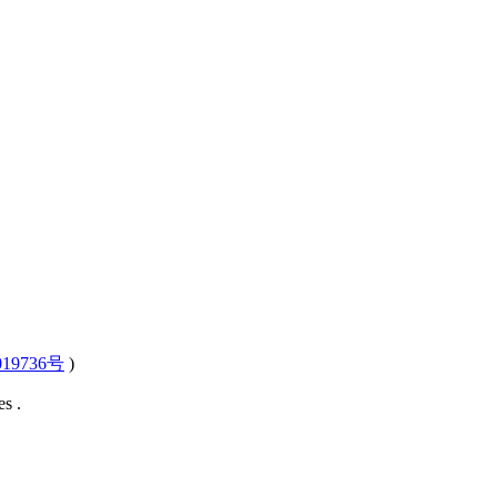
19736号
)
s .