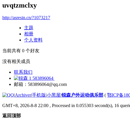
uvqtzmclxy
http://asresin.cn/?1073217
主题
相册
个人资料
当前共有
0
个好友
没有相关成员
联系我们
583896064
邮箱：583896064@qq.com
|
Archiver
|
手机版
|
小黑屋
|
锐森户外运动俱乐部
(
鄂ICP备180
GMT+8, 2026-8-8 22:00
, Processed in 0.055303 second(s), 16 querie
返回顶部