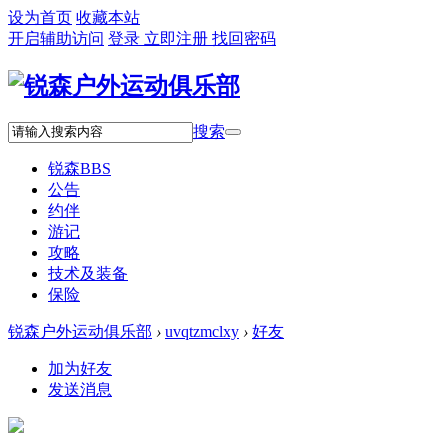
设为首页
收藏本站
开启辅助访问
登录
立即注册
找回密码
搜索
锐森
BBS
公告
约伴
游记
攻略
技术及装备
保险
锐森户外运动俱乐部
›
uvqtzmclxy
›
好友
加为好友
发送消息