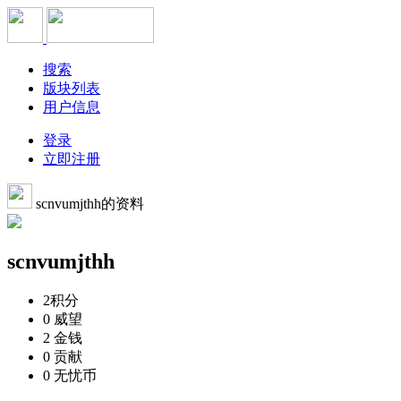
搜索
版块列表
用户信息
登录
立即注册
scnvumjthh的资料
scnvumjthh
2
积分
0
威望
2
金钱
0
贡献
0
无忧币