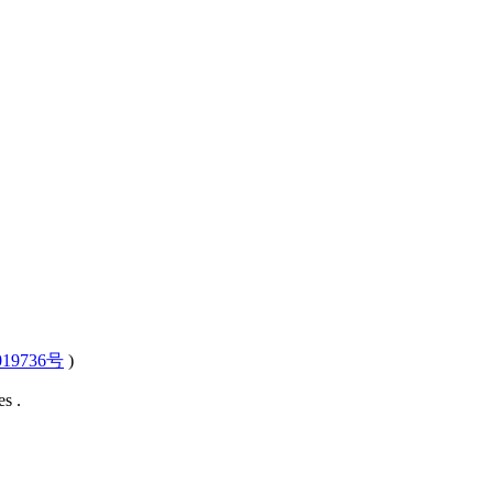
19736号
)
s .