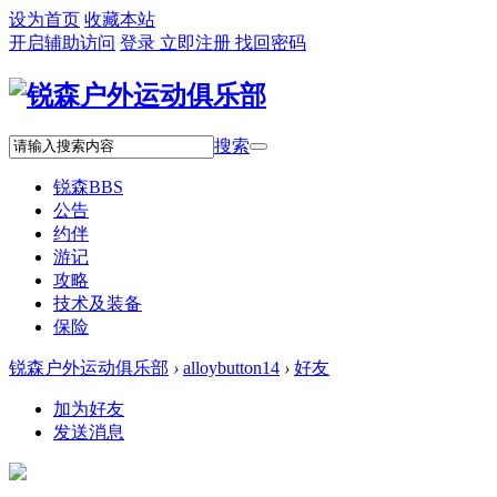
设为首页
收藏本站
开启辅助访问
登录
立即注册
找回密码
搜索
锐森
BBS
公告
约伴
游记
攻略
技术及装备
保险
锐森户外运动俱乐部
›
alloybutton14
›
好友
加为好友
发送消息