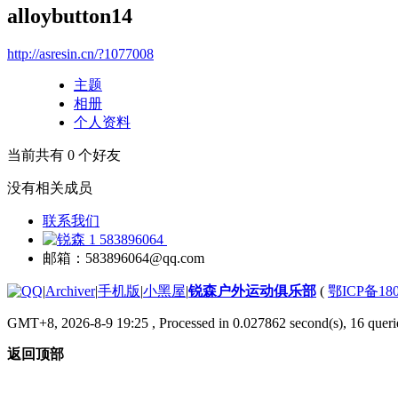
alloybutton14
http://asresin.cn/?1077008
主题
相册
个人资料
当前共有
0
个好友
没有相关成员
联系我们
583896064
邮箱：583896064@qq.com
|
Archiver
|
手机版
|
小黑屋
|
锐森户外运动俱乐部
(
鄂ICP备180
GMT+8, 2026-8-9 19:25
, Processed in 0.027862 second(s), 16 querie
返回顶部