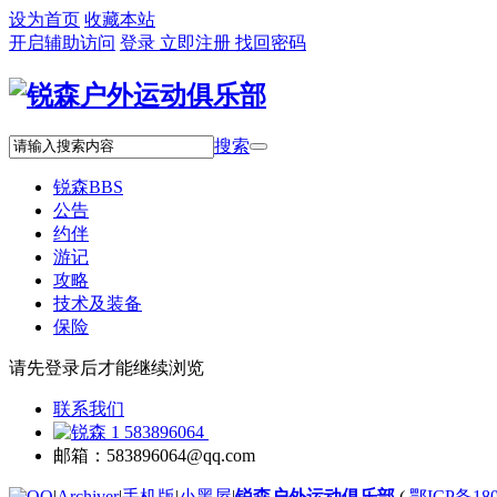
设为首页
收藏本站
开启辅助访问
登录
立即注册
找回密码
搜索
锐森
BBS
公告
约伴
游记
攻略
技术及装备
保险
请先登录后才能继续浏览
联系我们
583896064
邮箱：583896064@qq.com
|
Archiver
|
手机版
|
小黑屋
|
锐森户外运动俱乐部
(
鄂ICP备180