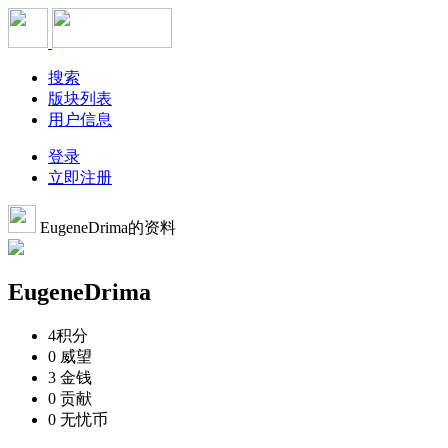
搜索
版块列表
用户信息
登录
立即注册
EugeneDrima的资料
EugeneDrima
4
积分
0
威望
3
金钱
0
贡献
0
无忧币