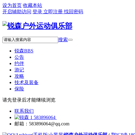
设为首页
收藏本站
开启辅助访问
登录
立即注册
找回密码
搜索
锐森
BBS
公告
约伴
游记
攻略
技术及装备
保险
请先登录后才能继续浏览
联系我们
583896064
邮箱：583896064@qq.com
|
Archiver
|
手机版
|
小黑屋
|
锐森户外运动俱乐部
(
鄂ICP备180