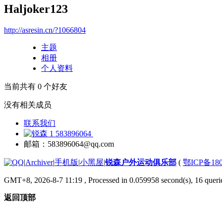
Haljoker123
http://asresin.cn/?1066804
主题
相册
个人资料
当前共有
0
个好友
没有相关成员
联系我们
583896064
邮箱：583896064@qq.com
|
Archiver
|
手机版
|
小黑屋
|
锐森户外运动俱乐部
(
鄂ICP备180
GMT+8, 2026-8-7 11:19
, Processed in 0.059958 second(s), 16 querie
返回顶部