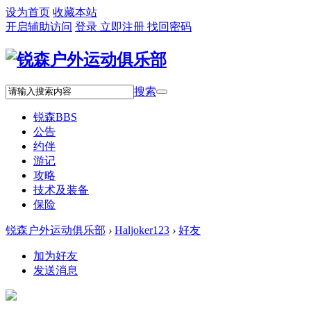
设为首页
收藏本站
开启辅助访问
登录
立即注册
找回密码
搜索
锐森
BBS
公告
约伴
游记
攻略
技术及装备
保险
锐森户外运动俱乐部
›
Haljoker123
›
好友
加为好友
发送消息