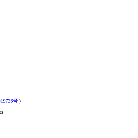
19736号
)
s .