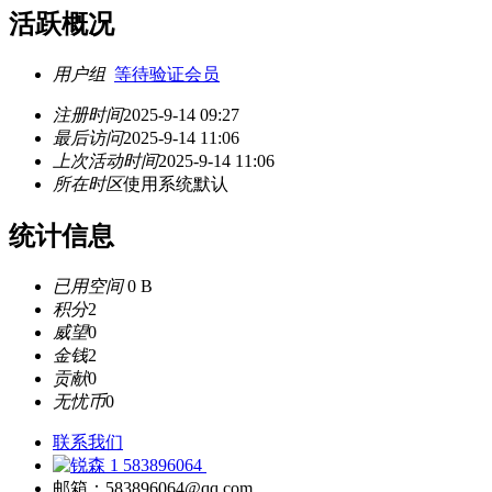
活跃概况
用户组
等待验证会员
注册时间
2025-9-14 09:27
最后访问
2025-9-14 11:06
上次活动时间
2025-9-14 11:06
所在时区
使用系统默认
统计信息
已用空间
0 B
积分
2
威望
0
金钱
2
贡献
0
无忧币
0
联系我们
583896064
邮箱：583896064@qq.com