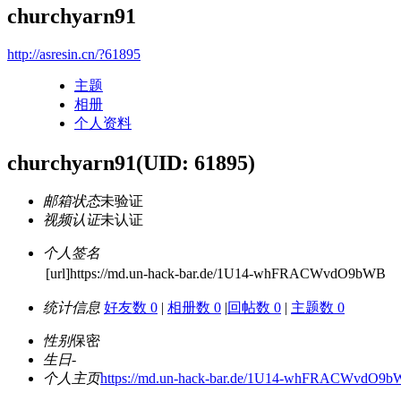
churchyarn91
http://asresin.cn/?61895
主题
相册
个人资料
churchyarn91
(UID: 61895)
邮箱状态
未验证
视频认证
未认证
个人签名
[url]https://md.un-hack-bar.de/1U14-whFRACWvdO9bWB
统计信息
好友数 0
|
相册数 0
|
回帖数 0
|
主题数 0
性别
保密
生日
-
个人主页
https://md.un-hack-bar.de/1U14-whFRACWvdO9