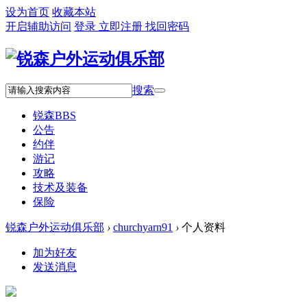
设为首页
收藏本站
开启辅助访问
登录
立即注册
找回密码
搜索
锐森
BBS
公告
约伴
游记
攻略
技术及装备
保险
锐森户外运动俱乐部
›
churchyarn91
›
个人资料
加为好友
发送消息