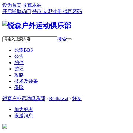
设为首页
收藏本站
开启辅助访问
登录
立即注册
找回密码
搜索
锐森
BBS
公告
约伴
游记
攻略
技术及装备
保险
锐森户外运动俱乐部
›
Berthawat
›
好友
加为好友
发送消息