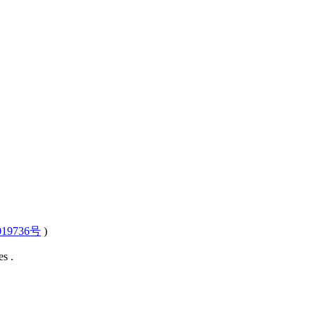
19736号
)
s .