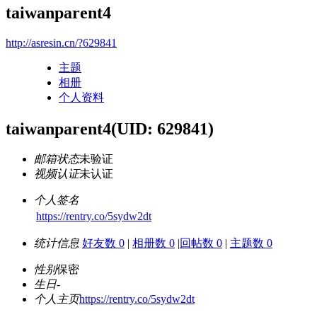
taiwanparent4
http://asresin.cn/?629841
主题
相册
个人资料
taiwanparent4
(UID: 629841)
邮箱状态
未验证
视频认证
未认证
个人签名
https://rentry.co/5sydw2dt
统计信息
好友数 0
|
相册数 0
|
回帖数 0
|
主题数 0
性别
保密
生日
-
个人主页
https://rentry.co/5sydw2dt