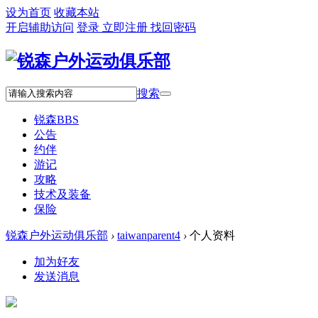
设为首页
收藏本站
开启辅助访问
登录
立即注册
找回密码
搜索
锐森
BBS
公告
约伴
游记
攻略
技术及装备
保险
锐森户外运动俱乐部
›
taiwanparent4
›
个人资料
加为好友
发送消息