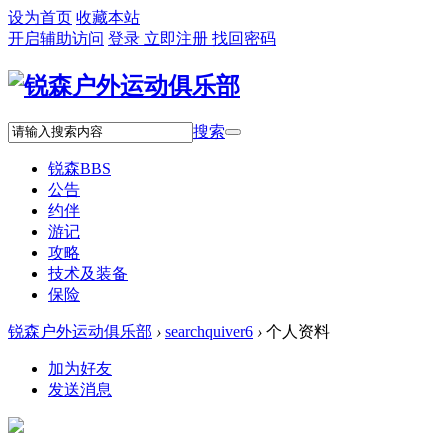
设为首页
收藏本站
开启辅助访问
登录
立即注册
找回密码
搜索
锐森
BBS
公告
约伴
游记
攻略
技术及装备
保险
锐森户外运动俱乐部
›
searchquiver6
›
个人资料
加为好友
发送消息