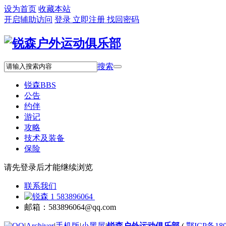
设为首页
收藏本站
开启辅助访问
登录
立即注册
找回密码
搜索
锐森
BBS
公告
约伴
游记
攻略
技术及装备
保险
请先登录后才能继续浏览
联系我们
583896064
邮箱：583896064@qq.com
|
Archiver
|
手机版
|
小黑屋
|
锐森户外运动俱乐部
(
鄂ICP备180