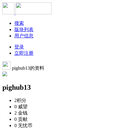
搜索
版块列表
用户信息
登录
立即注册
pighub13的资料
pighub13
2
积分
0
威望
2
金钱
0
贡献
0
无忧币