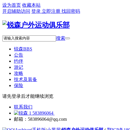
设为首页
收藏本站
开启辅助访问
登录
立即注册
找回密码
搜索
锐森
BBS
公告
约伴
游记
攻略
技术及装备
保险
请先登录后才能继续浏览
联系我们
583896064
邮箱：583896064@qq.com
|
Archiver
|
手机版
|
小黑屋
|
锐森户外运动俱乐部
(
鄂ICP备180