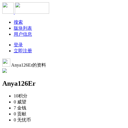
搜索
版块列表
用户信息
登录
立即注册
Anya126Er的资料
Anya126Er
10
积分
0
威望
7
金钱
0
贡献
0
无忧币