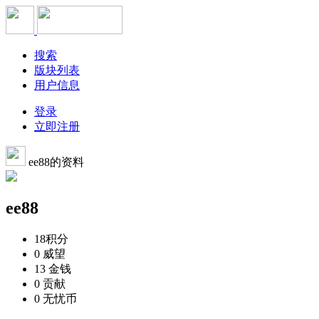
搜索
版块列表
用户信息
登录
立即注册
ee88的资料
ee88
18
积分
0
威望
13
金钱
0
贡献
0
无忧币