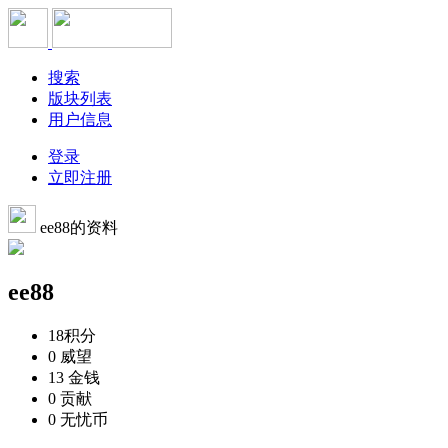
搜索
版块列表
用户信息
登录
立即注册
ee88的资料
ee88
18
积分
0
威望
13
金钱
0
贡献
0
无忧币