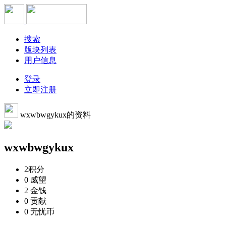
搜索
版块列表
用户信息
登录
立即注册
wxwbwgykux的资料
wxwbwgykux
2
积分
0
威望
2
金钱
0
贡献
0
无忧币