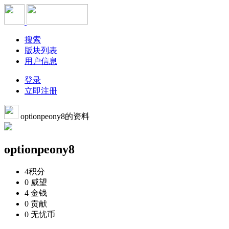
搜索
版块列表
用户信息
登录
立即注册
optionpeony8的资料
optionpeony8
4
积分
0
威望
4
金钱
0
贡献
0
无忧币