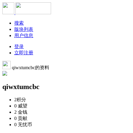
搜索
版块列表
用户信息
登录
立即注册
qiwxtumcbc的资料
qiwxtumcbc
2
积分
0
威望
2
金钱
0
贡献
0
无忧币