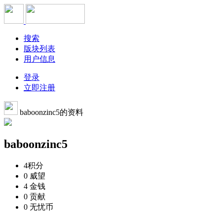
搜索
版块列表
用户信息
登录
立即注册
baboonzinc5的资料
baboonzinc5
4
积分
0
威望
4
金钱
0
贡献
0
无忧币