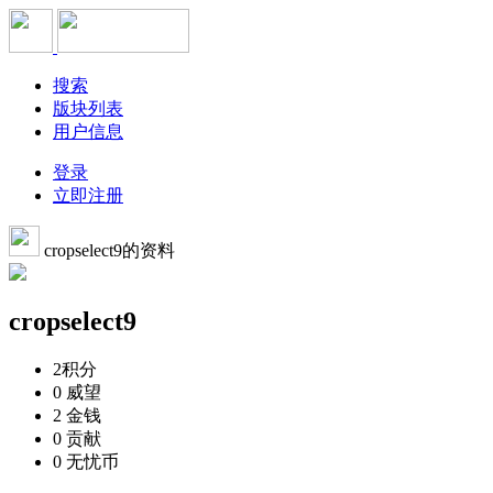
搜索
版块列表
用户信息
登录
立即注册
cropselect9的资料
cropselect9
2
积分
0
威望
2
金钱
0
贡献
0
无忧币