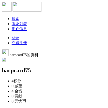
搜索
版块列表
用户信息
登录
立即注册
harpcard75的资料
harpcard75
4
积分
0
威望
4
金钱
0
贡献
0
无忧币