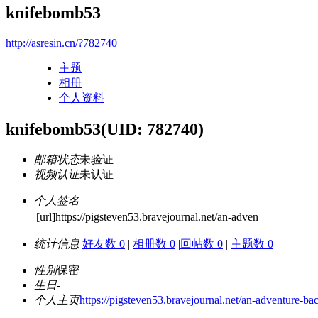
knifebomb53
http://asresin.cn/?782740
主题
相册
个人资料
knifebomb53
(UID: 782740)
邮箱状态
未验证
视频认证
未认证
个人签名
[url]https://pigsteven53.bravejournal.net/an-adven
统计信息
好友数 0
|
相册数 0
|
回帖数 0
|
主题数 0
性别
保密
生日
-
个人主页
https://pigsteven53.bravejournal.net/an-adventure-ba