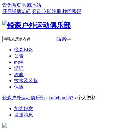
设为首页
收藏本站
开启辅助访问
登录
立即注册
找回密码
搜索
锐森
BBS
公告
约伴
游记
攻略
技术及装备
保险
锐森户外运动俱乐部
›
knifebomb53
›
个人资料
加为好友
发送消息