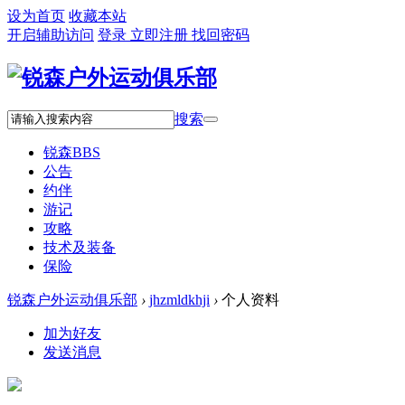
设为首页
收藏本站
开启辅助访问
登录
立即注册
找回密码
搜索
锐森
BBS
公告
约伴
游记
攻略
技术及装备
保险
锐森户外运动俱乐部
›
jhzmldkhji
›
个人资料
加为好友
发送消息