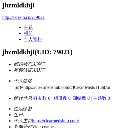
jhzmldkhji
http://asresin.cn/?79021
主题
相册
个人资料
jhzmldkhji
(UID: 79021)
邮箱状态
未验证
视频认证
未认证
个人签名
[url=https://clearmedshub.com/#]Clear Meds Hub[/ur
统计信息
好友数 0
|
相册数 0
|
回帖数 0
|
主题数 0
性别
保密
生日
-
个人主页
https://clearmedshub.com/
兴趣爱好
Video games