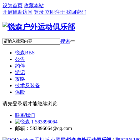
设为首页
收藏本站
开启辅助访问
登录
立即注册
找回密码
搜索
锐森
BBS
公告
约伴
游记
攻略
技术及装备
保险
请先登录后才能继续浏览
联系我们
583896064
邮箱：583896064@qq.com
|
Archiver
|
手机版
|
小黑屋
|
锐森户外运动俱乐部
(
鄂ICP备180