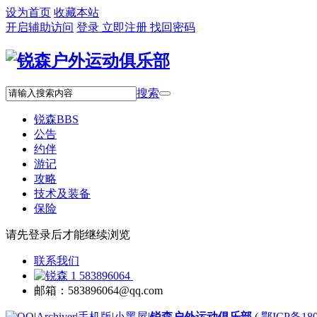
设为首页
收藏本站
开启辅助访问
登录
立即注册
找回密码
搜索
锐森
BBS
公告
约伴
游记
攻略
技术及装备
保险
请先登录后才能继续浏览
联系我们
583896064
邮箱：583896064@qq.com
|
Archiver
|
手机版
|
小黑屋
|
锐森户外运动俱乐部
(
鄂ICP备180