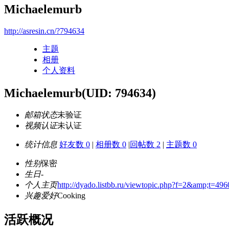
Michaelemurb
http://asresin.cn/?794634
主题
相册
个人资料
Michaelemurb
(UID: 794634)
邮箱状态
未验证
视频认证
未认证
统计信息
好友数 0
|
相册数 0
|
回帖数 2
|
主题数 0
性别
保密
生日
-
个人主页
http://dyado.listbb.ru/viewtopic.php?f=2&amp;t=496
兴趣爱好
Cooking
活跃概况