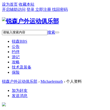
设为首页
收藏本站
开启辅助访问
登录
立即注册
找回密码
搜索
锐森
BBS
公告
约伴
游记
攻略
技术及装备
保险
锐森户外运动俱乐部
›
Michaelemurb
›
个人资料
加为好友
发送消息