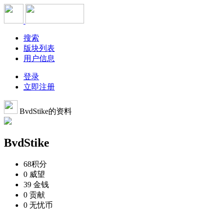
搜索
版块列表
用户信息
登录
立即注册
BvdStike的资料
BvdStike
68
积分
0
威望
39
金钱
0
贡献
0
无忧币