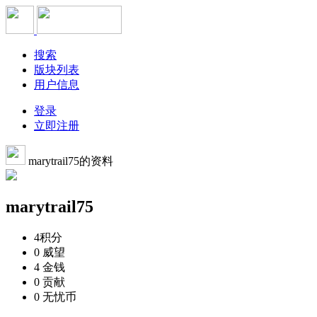
搜索
版块列表
用户信息
登录
立即注册
marytrail75的资料
marytrail75
4
积分
0
威望
4
金钱
0
贡献
0
无忧币