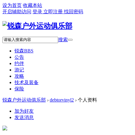
设为首页
收藏本站
开启辅助访问
登录
立即注册
找回密码
搜索
锐森
BBS
公告
约伴
游记
攻略
技术及装备
保险
锐森户外运动俱乐部
›
debtorvinyl2
›
个人资料
加为好友
发送消息