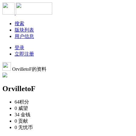
搜索
版块列表
用户信息
登录
立即注册
OrvilletoF的资料
OrvilletoF
64
积分
0
威望
34
金钱
0
贡献
0
无忧币