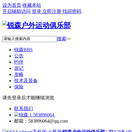
设为首页
收藏本站
开启辅助访问
登录
立即注册
找回密码
搜索
锐森
BBS
公告
约伴
游记
攻略
技术及装备
保险
请先登录后才能继续浏览
联系我们
583896064
邮箱：583896064@qq.com
|
Archiver
|
手机版
|
小黑屋
|
锐森户外运动俱乐部
(
鄂ICP备180