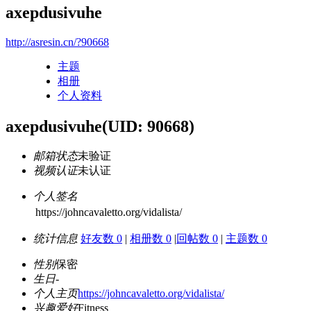
axepdusivuhe
http://asresin.cn/?90668
主题
相册
个人资料
axepdusivuhe
(UID: 90668)
邮箱状态
未验证
视频认证
未认证
个人签名
https://johncavaletto.org/vidalista/
统计信息
好友数 0
|
相册数 0
|
回帖数 0
|
主题数 0
性别
保密
生日
-
个人主页
https://johncavaletto.org/vidalista/
兴趣爱好
Fitness