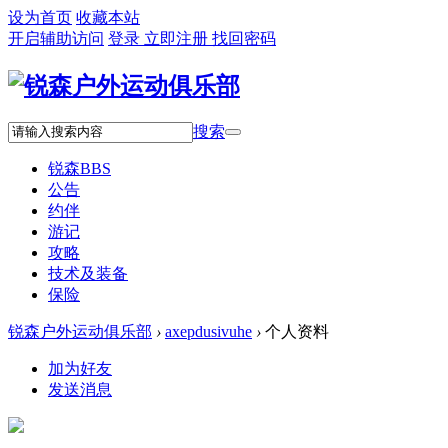
设为首页
收藏本站
开启辅助访问
登录
立即注册
找回密码
搜索
锐森
BBS
公告
约伴
游记
攻略
技术及装备
保险
锐森户外运动俱乐部
›
axepdusivuhe
›
个人资料
加为好友
发送消息